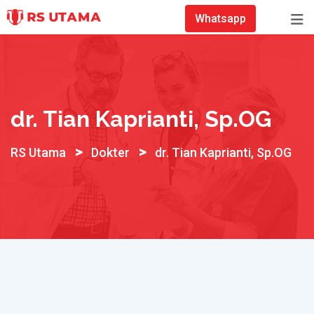
Skip
Whatsapp
to
content
dr. Tian Kaprianti, Sp.OG
>
>
RS Utama
Dokter
dr. Tian Kaprianti, Sp.OG