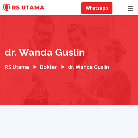
Skip
Whatsapp
to
content
dr. Wanda Guslin
>
>
RS Utama
Dokter
dr. Wanda Guslin