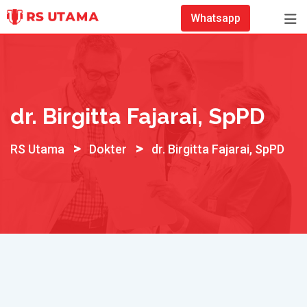
Skip
Whatsapp
to
content
dr. Birgitta Fajarai, SpPD
>
>
RS Utama
Dokter
dr. Birgitta Fajarai, SpPD