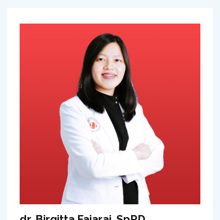
dr. Birgitta Fajarai, SpPD