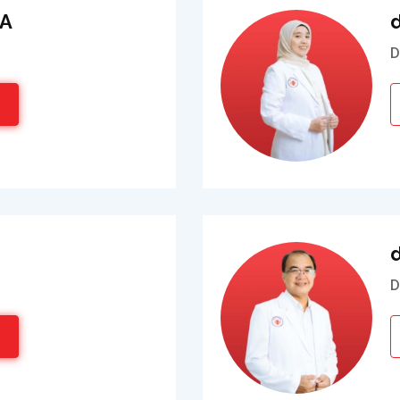
pA
d
D
d
D