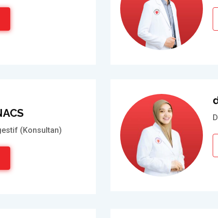
d
INACS
D
estif (Konsultan)