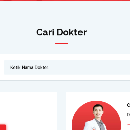
Cari Dokter
d
D