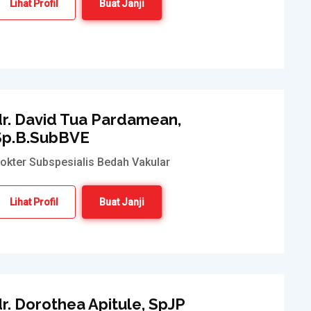
Lihat Profil
Buat Janji
dr. David Tua Pardamean,
Sp.B.SubBVE
okter Subspesialis Bedah Vakular
Lihat Profil
Buat Janji
r. Dorothea Apitule, SpJP