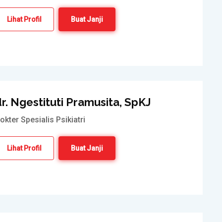
Lihat Profil
Buat Janji
r. Ngestituti Pramusita, SpKJ
okter Spesialis Psikiatri
Lihat Profil
Buat Janji