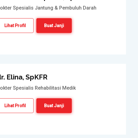
okter Spesialis Jantung & Pembuluh Darah
Lihat Profil
Buat Janji
r. Elina, SpKFR
okter Spesialis Rehabilitasi Medik
Lihat Profil
Buat Janji