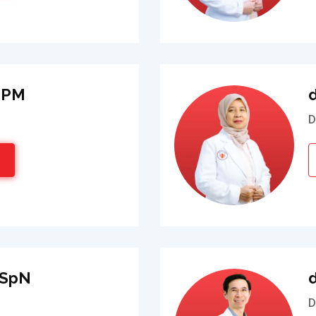
FIPM
D
, SpN
d
D