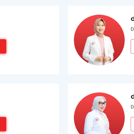
d
D
D