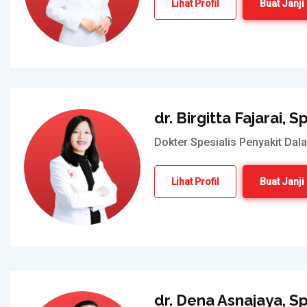
Lihat Profil
Buat Janji
dr. Birgitta Fajarai, 
Dokter Spesialis Penyakit Dal
Lihat Profil
Buat Janji
dr. Dena Asnajaya, S