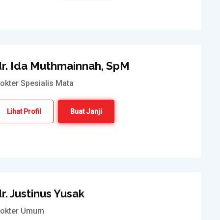
dr. Ida Muthmainnah, SpM
okter Spesialis Mata
Lihat Profil
Buat Janji
r. Justinus Yusak
okter Umum