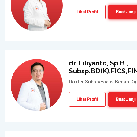
Lihat Profil
Buat Janji
dr. Liliyanto, Sp.B.,
Subsp.BD(K),FICS,F
Dokter Subspesialis Bedah Dig
Lihat Profil
Buat Janji