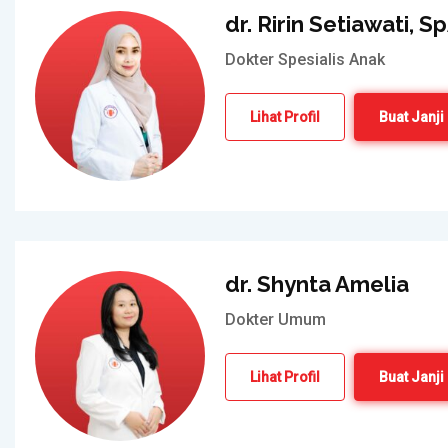
dr. Ririn Setiawati, S
Dokter Spesialis Anak
Lihat Profil
Buat Janji
dr. Shynta Amelia
Dokter Umum
Lihat Profil
Buat Janji