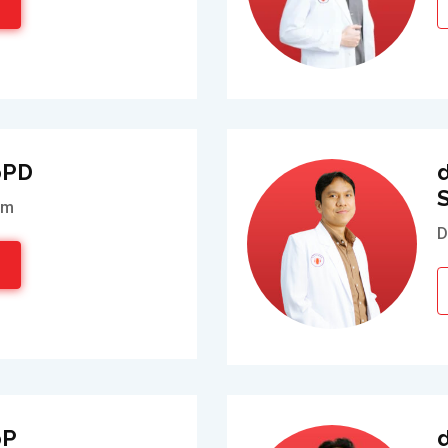
SpPD
am
D
pP
d