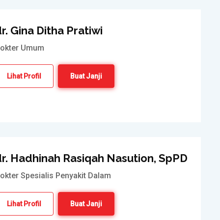
r. Gina Ditha Pratiwi
okter Umum
Lihat Profil
Buat Janji
dr. Hadhinah Rasiqah Nasution, SpPD
okter Spesialis Penyakit Dalam
Lihat Profil
Buat Janji