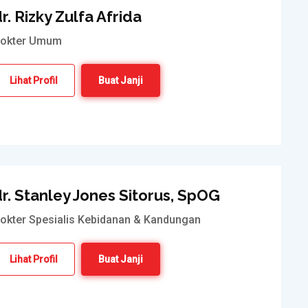
r. Rizky Zulfa Afrida
okter Umum
Lihat Profil
Buat Janji
r. Stanley Jones Sitorus, SpOG
okter Spesialis Kebidanan & Kandungan
Lihat Profil
Buat Janji