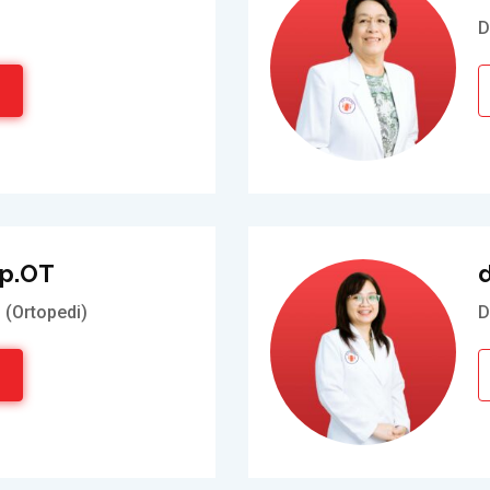
D
Sp.OT
d
 (Ortopedi)
D