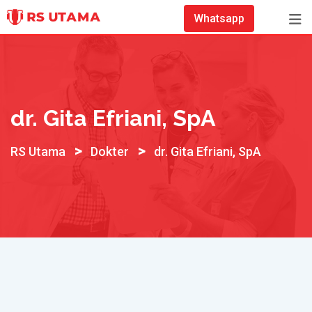
Skip
Whatsapp
to
content
dr. Gita Efriani, SpA
>
>
RS Utama
Dokter
dr. Gita Efriani, SpA