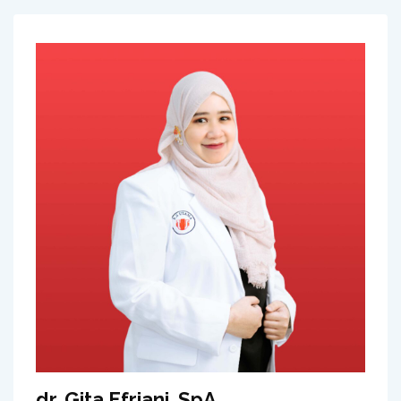
dr. Gita Efriani, SpA