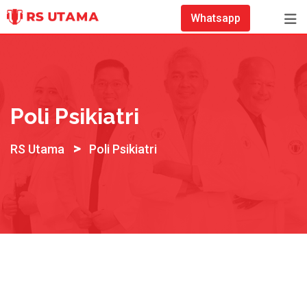
Skip
Whatsapp
to
content
Poli Psikiatri
>
RS Utama
Poli Psikiatri